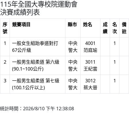
115年全國大專校院運動會
決賽成績列表
序
競賽項目
縣市
姓名
成
名
備
號
績
次
註
1
一般女生組跆拳道對打
中央
4001
1
67公斤級
警大
范庭瑜
2
一般男生組柔道 第六級
中央
3011
1
(90.1~100公斤)
警大
王紀雲
3
一般男生組柔道 第七級
中央
3012
1
(100.1公斤以上)
警大
蔡大晉
統計時間：2026/8/10 下午 12:38:08