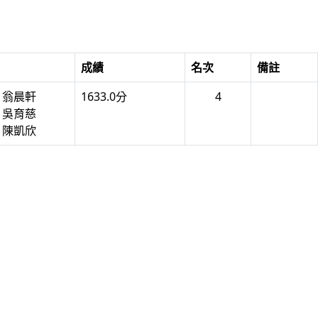
成績
名次
備註
5 翁晨軒
1633.0分
4
6 吳育慈
4 陳凱欣