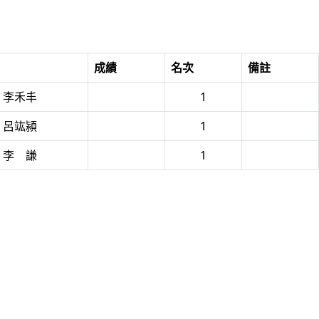
成績
名次
備註
9 李禾丰
1
0 呂竑潁
1
3 李 謙
1