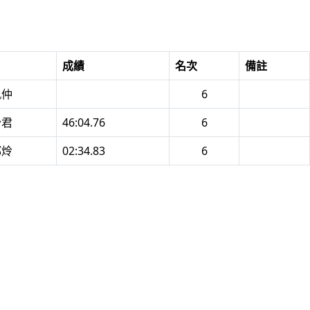
成績
名次
備註
凱仲
6
怡君
46:04.76
6
郁炩
02:34.83
6