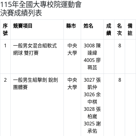
115年全國大專校院運動會
決賽成績列表
序
競賽項目
縣市
姓名
成
名
備
號
績
次
註
1
一般男女混合組軟式
中央
3008 陳
8
網球 雙打賽
大學
達緯
4005 廖
珮芸
2
一般男生組擊劍 銳劍
中央
3027 張
8
團體賽
大學
凱仲
3026 余
中棋
3028 張
柏崴
3025 謝
承佑