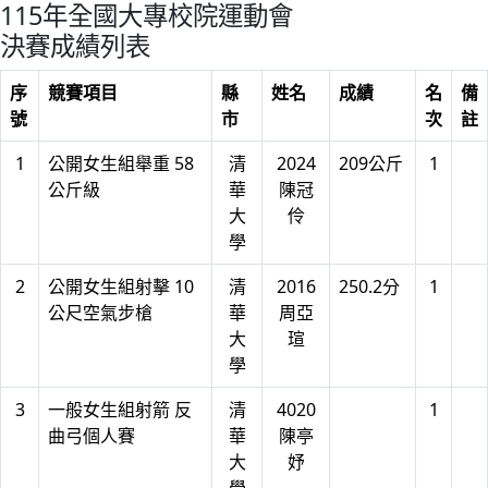
115年全國大專校院運動會
決賽成績列表
序
競賽項目
縣
姓名
成績
名
備
號
市
次
註
1
公開女生組舉重 58
清
2024
209公斤
1
公斤級
華
陳冠
大
伶
學
2
公開女生組射擊 10
清
2016
250.2分
1
公尺空氣步槍
華
周亞
大
瑄
學
3
一般女生組射箭 反
清
4020
1
曲弓個人賽
華
陳亭
大
妤