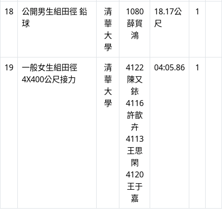
18
公開男生組田徑 鉛
清
1080
18.17公
1
球
華
薛貿
尺
大
鴻
學
19
一般女生組田徑
清
4122
04:05.86
1
4X400公尺接力
華
陳又
大
銥
學
4116
許歆
卉
4113
王思
閑
4120
王于
嘉