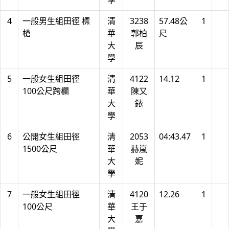
學
4
一般男生組田徑 標
清
3238
57.48公
1
槍
華
郭柏
尺
大
辰
學
5
一般女生組田徑
清
4122
14.12
1
100公尺跨欄
華
陳又
大
銥
學
6
公開女生組田徑
清
2053
04:43.47
1
1500公尺
華
赫嵐
大
妮
學
7
一般女生組田徑
清
4120
12.26
1
100公尺
華
王于
大
嘉