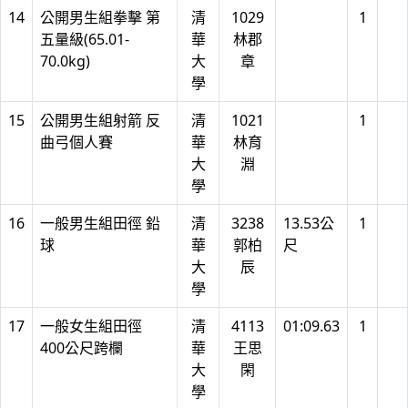
14
公開男生組拳擊 第
清
1029
1
五量級(65.01-
華
林郡
70.0kg)
大
章
學
15
公開男生組射箭 反
清
1021
1
曲弓個人賽
華
林育
大
淵
學
16
一般男生組田徑 鉛
清
3238
13.53公
1
球
華
郭柏
尺
大
辰
學
17
一般女生組田徑
清
4113
01:09.63
1
400公尺跨欄
華
王思
大
閑
學