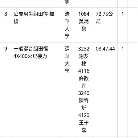
學
8
公開男生組田徑 標
清
1084
72.75公
1
槍
華
吳炳
尺
大
燊
學
9
一般混合組田徑
清
3232
03:47.44
1
4X400公尺接力
華
謝友
大
棣
學
4116
許歆
卉
3240
陳宥
炘
4120
王于
嘉