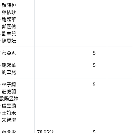
4 顏詩桓
5 蔡依珍
6 鮑起華
7 鄭嘉倩
8 劉聿兒
9 陳思妘
7 蔡亞汎
5
6 鮑起華
5
8 劉聿兒
6 林子綺
5
7 莊庭羽
8 歐陽昱婷
9 盧昱璇
0 王誼禾
1 宋智潔
4 蔡念彤
78.95分
5