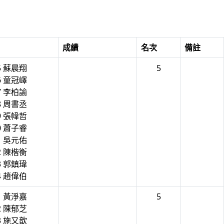
成績
名次
備註
5 蘇晨翔
5
6 童冠嶧
7 李柏諭
8 周書丞
9 張幃哲
0 蕭子睿
1 吳元佑
2 陳楷衡
3 郭鎮瑋
4 趙偉伯
1 黃淨嘉
5
2 陳郁芝
3 施又歆