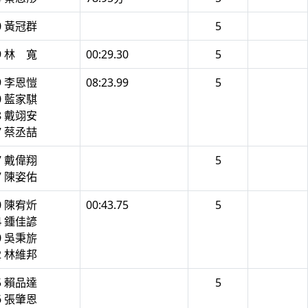
0 黃冠群
5
9 林 寬
00:29.30
5
9 李恩愷
08:23.99
5
0 藍家騏
8 戴翊安
7 蔡丞喆
7 戴偉翔
5
7 陳姿佑
0 陳宥炘
00:43.75
5
4 鍾佳諺
0 吳秉旂
2 林維邦
5 賴品達
5
6 張肇恩