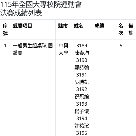
115年全國大專校院運動會
決賽成績列表
序
競賽項目
縣市
姓名
成績
名
備
號
次
註
1
一般男生組桌球 團
中興
3189
5
體賽
大學
陳泰均
3190
鄭詩翰
3191
吳勝凱
3192
祝冠綸
3193
楊子儀
3194
許祐瑄
3195