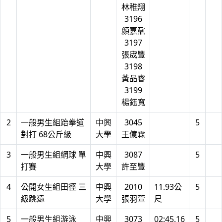
林稚翔
3196
顏嘉鼐
3197
張宬豐
3198
黃品睿
3199
楊鈺寬
2
一般男生組跆拳道
中興
3045
5
對打 68公斤級
大學
王億霖
3
一般男生組網球 單
中興
3087
5
打賽
大學
許至豐
4
公開女生組田徑 三
中興
2010
11.93公
5
級跳遠
大學
張羽萱
尺
5
一般男生組游泳
中興
3073
02:45.16
5