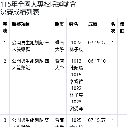
115年全國大專校院運動會
決賽成績列表
序
競賽項目
縣市
姓名
成績
名
備
號
次
註
1
公開男生組划船 單
暨南
1022
07:19.07
1
人雙槳艇
大學
林子宸
2
公開男生組划船 四
暨南
1013
06:17.10
1
人雙槳艇
大學
陳鎮琨
1015
李睿哲
1022
林子宸
1023
謝受洋
3
公開男生組划船 雙
暨南
1025
07:15.57
1