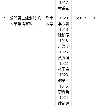
1017
林秉玄
7
公開男生組划船 八
暨南
1020
06:01.73
1
人單槳 有舵艇
大學
李心睿
1013
陳鎮琨
1018
呂翊瑒
1025
黃翌綸
1022
林子宸
1023
謝受洋
1015
李睿哲
1024
蕭祿運