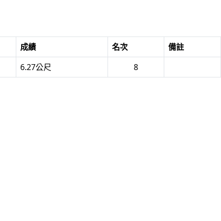
成績
名次
備註
6.27公尺
8