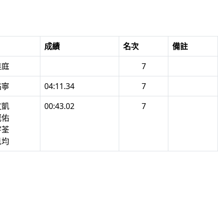
成績
名次
備註
雅庭
7
祐寧
04:11.34
7
文凱
00:43.02
7
冠佑
宇荃
晁均