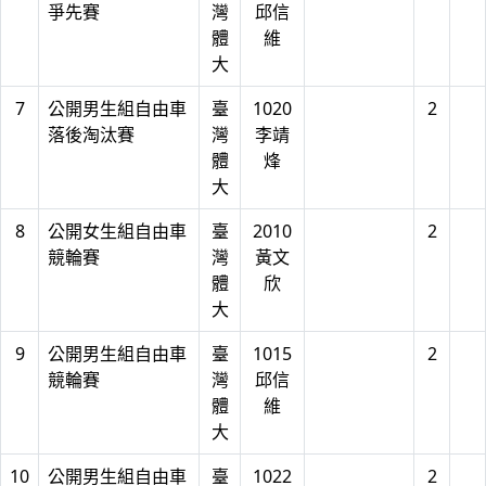
爭先賽
灣
邱信
體
維
大
7
公開男生組自由車
臺
1020
2
落後淘汰賽
灣
李靖
體
烽
大
8
公開女生組自由車
臺
2010
2
競輪賽
灣
黃文
體
欣
大
9
公開男生組自由車
臺
1015
2
競輪賽
灣
邱信
體
維
大
10
公開男生組自由車
臺
1022
2