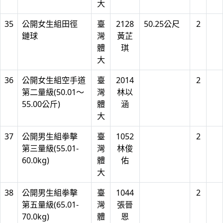
大
35
公開女生組田徑
臺
2128
50.25公尺
2
鏈球
灣
黃芷
體
琪
大
36
公開女生組空手道
臺
2014
2
第二量級(50.01～
灣
林以
55.00公斤)
體
涵
大
37
公開男生組拳擊
臺
1052
2
第三量級(55.01-
灣
林俊
60.0kg)
體
佑
大
38
公開男生組拳擊
臺
1044
2
第五量級(65.01-
灣
張晉
70.0kg)
體
恩