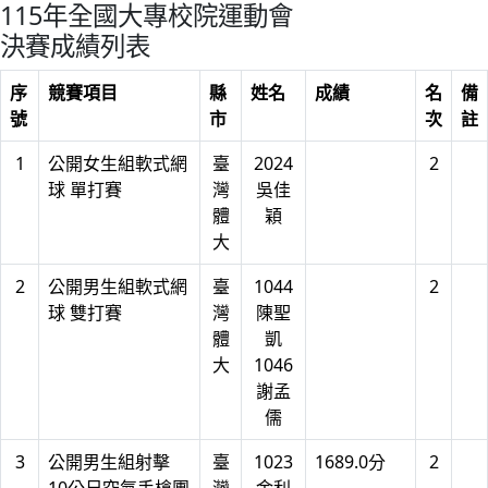
115年全國大專校院運動會
決賽成績列表
序
競賽項目
縣
姓名
成績
名
備
號
市
次
註
1
公開女生組軟式網
臺
2024
2
球 單打賽
灣
吳佳
體
穎
大
2
公開男生組軟式網
臺
1044
2
球 雙打賽
灣
陳聖
體
凱
大
1046
謝孟
儒
3
公開男生組射擊
臺
1023
1689.0分
2