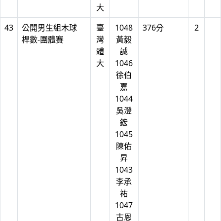
大
43
公開男生組木球
臺
1048
376分
2
桿數-團體賽
灣
黃毅
體
誠
大
1046
徐伯
嘉
1044
吳澄
鋐
1045
陳佑
昇
1043
李承
祐
1047
古恩