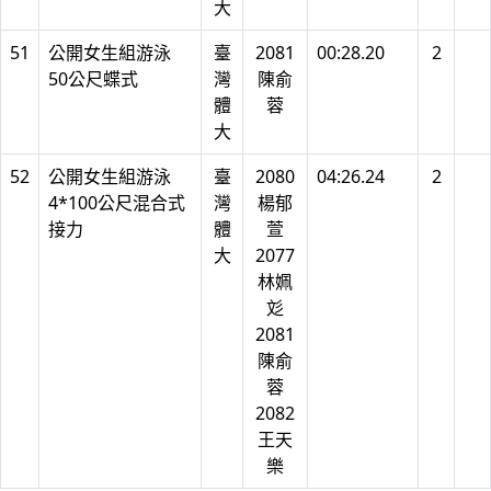
大
51
公開女生組游泳
臺
2081
00:28.20
2
50公尺蝶式
灣
陳俞
體
蓉
大
52
公開女生組游泳
臺
2080
04:26.24
2
4*100公尺混合式
灣
楊郁
接力
體
萱
大
2077
林姵
彣
2081
陳俞
蓉
2082
王天
樂