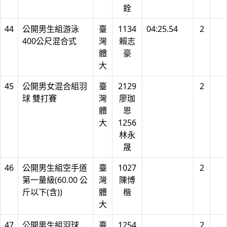
銓
44
公開男生組游泳
臺
1134
04:25.54
2
400公尺混合式
灣
賴志
體
豪
大
45
公開男女混合組羽
臺
2129
2
球 雙打賽
灣
廖珈
體
恩
大
1256
林永
晟
46
公開男生組空手道
臺
1027
2
第一量級(60.00 公
灣
陳博
斤以下(含))
體
楷
大
47
公開男生組羽球
臺
1254
2