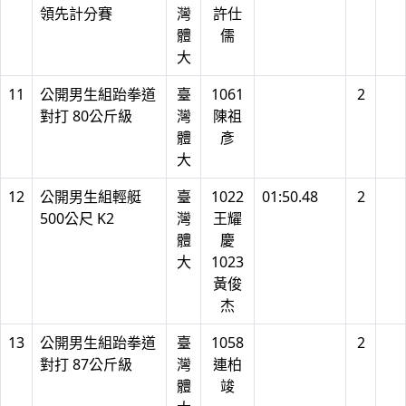
領先計分賽
灣
許仕
體
儒
大
11
公開男生組跆拳道
臺
1061
2
對打 80公斤級
灣
陳祖
體
彥
大
12
公開男生組輕艇
臺
1022
01:50.48
2
500公尺 K2
灣
王耀
體
慶
大
1023
黃俊
杰
13
公開男生組跆拳道
臺
1058
2
對打 87公斤級
灣
連柏
體
竣