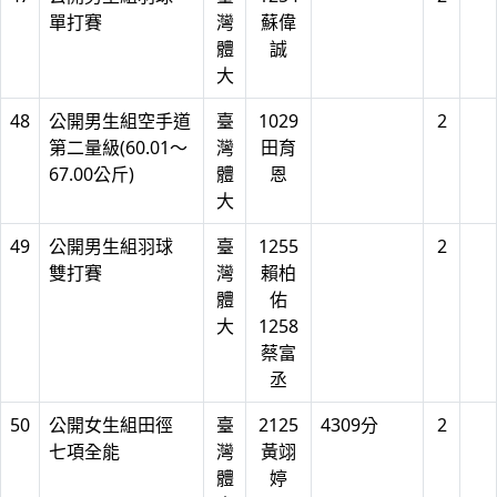
單打賽
灣
蘇偉
體
誠
大
48
公開男生組空手道
臺
1029
2
第二量級(60.01～
灣
田育
67.00公斤)
體
恩
大
49
公開男生組羽球
臺
1255
2
雙打賽
灣
賴柏
體
佑
大
1258
蔡富
丞
50
公開女生組田徑
臺
2125
4309分
2
七項全能
灣
黃翊
體
婷