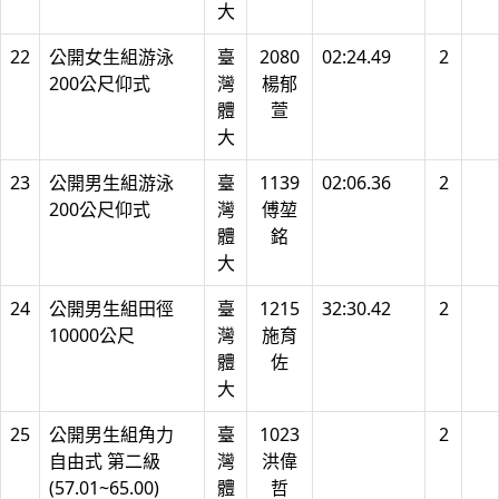
大
22
公開女生組游泳
臺
2080
02:24.49
2
200公尺仰式
灣
楊郁
體
萱
大
23
公開男生組游泳
臺
1139
02:06.36
2
200公尺仰式
灣
傅堃
體
銘
大
24
公開男生組田徑
臺
1215
32:30.42
2
10000公尺
灣
施育
體
佐
大
25
公開男生組角力
臺
1023
2
自由式 第二級
灣
洪偉
(57.01~65.00)
體
哲