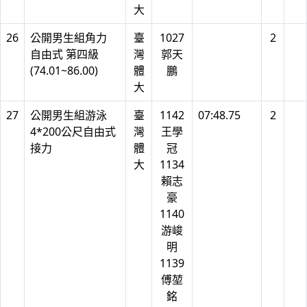
大
26
公開男生組角力
臺
1027
2
自由式 第四級
灣
郭天
(74.01~86.00)
體
鵬
大
27
公開男生組游泳
臺
1142
07:48.75
2
4*200公尺自由式
灣
王學
接力
體
冠
大
1134
賴志
豪
1140
游峻
明
1139
傅堃
銘