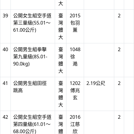
大
39
公開女生組空手道
臺
2015
2
第三量級(55.01～
灣
包羽
61.00公斤)
體
薰
大
40
公開男生組拳擊
臺
1048
2
第九量級(85.01-
灣
徐
90.0kg)
體
澔
大
41
公開男生組田徑
臺
1202
2.19公尺
2
跳高
灣
傅兆
體
玄
大
42
公開女生組空手道
臺
2016
2
第四量級(61.01～
灣
江慈
68.00公斤)
體
欣