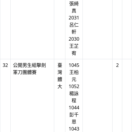
張綺
真
2031
呂仁
軒
2030
王芷
宥
32
公開男生組擊劍
臺
1045
2
軍刀團體賽
灣
王柏
體
元
大
1052
楊詠
程
1044
彭千
恩
1043