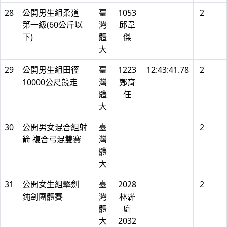
28
公開男生組柔道
臺
1053
2
第一級(60公斤以
灣
邱韋
下)
體
傑
大
29
公開男生組田徑
臺
1223
12:43:41.78
2
10000公尺競走
灣
鄭育
體
任
大
30
公開男女混合組射
臺
2
箭 複合弓混雙賽
灣
體
大
31
公開女生組擊劍
臺
2028
2
鈍劍團體賽
灣
林韡
體
庭
大
2032