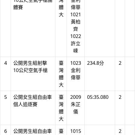
10公尺空氣手槍團
灣
金利
體賽
體
偉華
大
1021
黃柏
齊
1022
許立
嵊
4
公開男生組射擊
臺
1023
234.8分
2
10公尺空氣手槍
灣
金利
體
偉華
大
5
公開女生組自由車
臺
2009
05:35.080
2
個人追逐賽
灣
朱芷
體
儀
大
6
公開男生組自由車
臺
1015
2