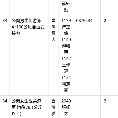
薛鈺
勳
33
公開男生組游泳
臺
1139
03:30.34
2
4*100公尺自由式
灣
傅堃
接力
體
銘
大
1140
游峻
明
1142
王學
冠
1134
賴志
豪
34
公開女生組柔道
臺
2040
2
第七級(78.1公斤
灣
張孆
以上)
體
之