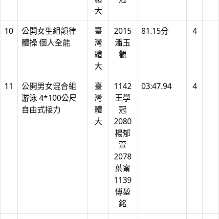
大
10
公開女生組韻律
臺
2015
81.15分
4
體操 個人全能
灣
潘玉
體
觀
大
11
公開男女混合組
臺
1142
03:47.94
4
游泳 4*100公尺
灣
王學
自由式接力
體
冠
大
2080
楊郁
萱
2078
葉甯
1139
傅堃
銘