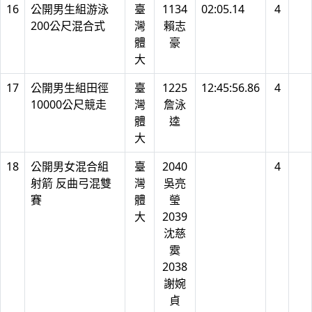
16
公開男生組游泳
臺
1134
02:05.14
4
200公尺混合式
灣
賴志
體
豪
大
17
公開男生組田徑
臺
1225
12:45:56.86
4
10000公尺競走
灣
詹泳
體
逵
大
18
公開男女混合組
臺
2040
4
射箭 反曲弓混雙
灣
吳亮
賽
體
瑩
大
2039
沈慈
霙
2038
謝婉
貞