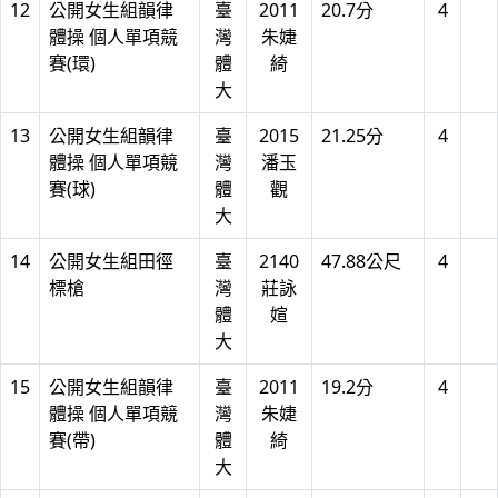
12
公開女生組韻律
臺
2011
20.7分
4
體操 個人單項競
灣
朱婕
賽(環)
體
綺
大
13
公開女生組韻律
臺
2015
21.25分
4
體操 個人單項競
灣
潘玉
賽(球)
體
觀
大
14
公開女生組田徑
臺
2140
47.88公尺
4
標槍
灣
莊詠
體
媗
大
15
公開女生組韻律
臺
2011
19.2分
4
體操 個人單項競
灣
朱婕
賽(帶)
體
綺
大