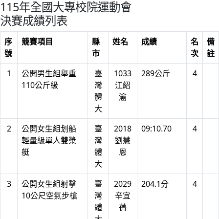
115年全國大專校院運動會
決賽成績列表
序
競賽項目
縣
姓名
成績
名
備
號
市
次
註
1
公開男生組舉重
臺
1033
289公斤
4
110公斤級
灣
江紹
體
渝
大
2
公開女生組划船
臺
2018
09:10.70
4
輕量級單人雙槳
灣
劉慧
艇
體
恩
大
3
公開女生組射擊
臺
2029
204.1分
4
10公尺空氣步槍
灣
辛宜
體
蒨