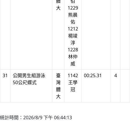
體
伯
大
1229
熊晨
佑
1212
楊竣
淳
1228
林仲
威
31
公開男生組游泳
臺
1142
00:25.31
4
50公尺蝶式
灣
王學
體
冠
大
統計時間：2026/8/9 下午 06:44:13