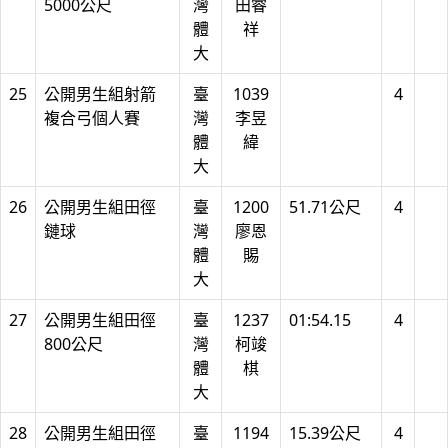
5000公尺
灣
田睿
體
祥
大
25
公開男生組射箭
臺
1039
4
複合弓個人賽
灣
李昱
體
緯
大
26
公開男生組田徑
臺
1200
51.71公尺
4
鏈球
灣
廖恩
體
賜
大
27
公開男生組田徑
臺
1237
01:54.15
4
800公尺
灣
柯竣
體
棋
大
28
公開男生組田徑
臺
1194
15.39公尺
4