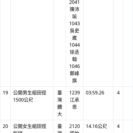
2041
陳沛
瑜
1043
吳吏
崴
1044
徐丞
翰
1046
鄭峰
旗
19
公開男生組田徑
臺
1239
03:59.26
4
1500公尺
灣
江承
體
恩
大
20
公開女生組田徑
臺
2120
14.16公尺
4