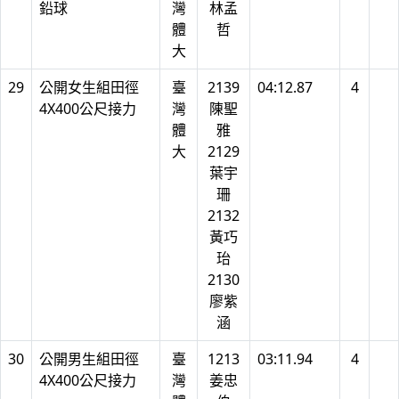
鉛球
灣
林孟
體
哲
大
29
公開女生組田徑
臺
2139
04:12.87
4
4X400公尺接力
灣
陳聖
體
雅
大
2129
葉宇
珊
2132
黃巧
珆
2130
廖紫
涵
30
公開男生組田徑
臺
1213
03:11.94
4
4X400公尺接力
灣
姜忠