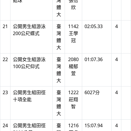
鉛球
灣
張怡
體
欣
大
21
公開男生組游泳
臺
1142
02:05.33
4
200公尺蝶式
灣
王學
體
冠
大
22
公開女生組游泳
臺
2080
01:07.36
4
100公尺仰式
灣
楊郁
體
萱
大
23
公開男生組田徑
臺
1222
6027分
4
十項全能
灣
莊翔
體
智
大
24
公開男生組田徑
臺
1216
15:07.94
4