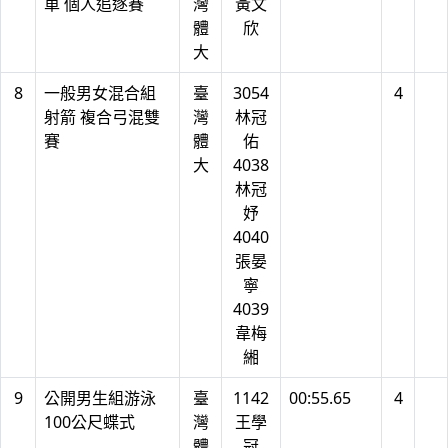
車 個人追逐賽
灣
黃文
體
欣
大
8
一般男女混合組
臺
3054
4
射箭 複合弓混雙
灣
林冠
賽
體
佑
大
4038
林冠
妤
4040
張晏
寧
4039
韋梅
緗
9
公開男生組游泳
臺
1142
00:55.65
4
100公尺蝶式
灣
王學
體
冠