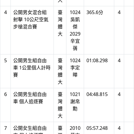
大
4
公開男女混合組
臺
1024
365.6分
4
射擊 10公尺空氣
灣
吳凱
步槍混合賽
體
傑
大
2029
辛宜
蒨
5
公開男生組自由
臺
1024
01:08.298
4
車 1公里個人計時
灣
李定
賽
體
曄
大
6
公開男生組自由
臺
1021
04:48.815
4
車 個人追逐賽
灣
謝帛
體
勳
大
7
公開女生組自由
臺
2010
05:57.248
4