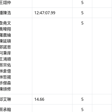
 王翊仲
5
 鍾陳浩
12:47:07.99
5
 詹堯文
5
 黃暐翔
 羅震綸
 陳延碩
 郭諾恩
 何秉庠
 王鴻順
 蔡宗佑
 林倉億
 林哲揚
 許傑森
 陳頎修
 邱艾琳
14.66
5
 蔡承翰
5