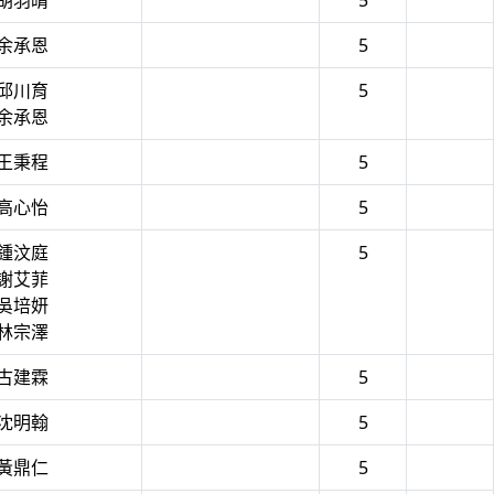
 胡羽晴
5
 余承恩
5
 邱川育
5
 余承恩
 王秉程
5
 高心怡
5
 鍾汶庭
5
 謝艾菲
 吳培妍
 林宗澤
 古建霖
5
 沈明翰
5
 黃鼎仁
5