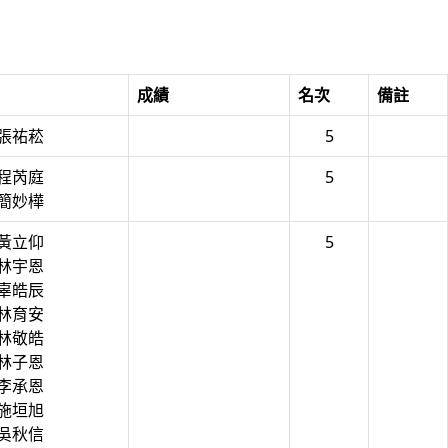
成績
名次
備註
 張祐菘
5
 程芮庭
5
 簡妙樺
 黃立仰
5
 林宇恩
 辜皓辰
 林育安
 林敬皓
 林子恩
 李承恩
 施垣旭
 吳秋信