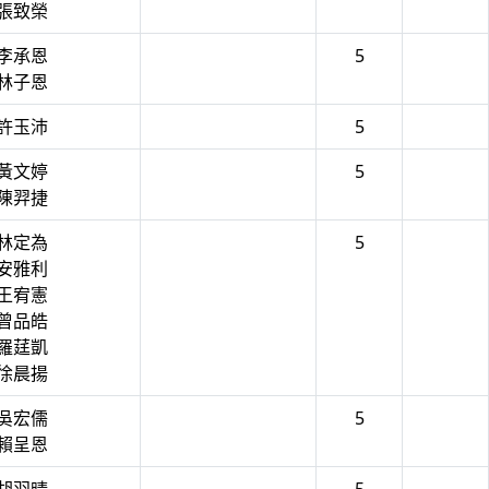
 張致榮
 李承恩
5
 林子恩
 許玉沛
5
 黃文婷
5
 陳羿捷
 林定為
5
 安雅利
 王宥憲
 曾品皓
 羅莛凱
 徐晨揚
 吳宏儒
5
 賴呈恩