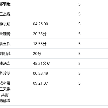
 鄭羽崴
5
 王杰森
5
 游峻明
04:26.00
5
 朱婕綺
20.35分
5
 潘玉觀
18.55分
5
 劉明菲
20分
5
 陳炳宏
45.31公尺
5
 游峻明
00:53.49
5
 楊寧馨
09:21.37
5
 王天樂
8 葉甯
 楊郁萱