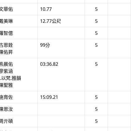
 文華佑
10.77
5
 戴美琳
12.77公尺
5
 羅智億
5
 古恩銓
99分
5
 陳佑昇
 熊晨佑
03:36.82
5
 廖紫涵
吏.以梵.雅韻
 陳聖雅
 施育佐
15:09.21
5
 陳恩汝
5
 周亓碩
5