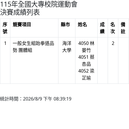
115年全國大專校院運動會
決賽成績列表
序
競賽項目
縣市
姓名
成
名
備
號
績
次
註
1
一般女生組跆拳道品
海洋
4050 林
2
勢 團體組
大學
晏竹
4051 蔡
杏品
4052 梁
芷瑜
統計時間：2026/8/9 下午 08:39:19