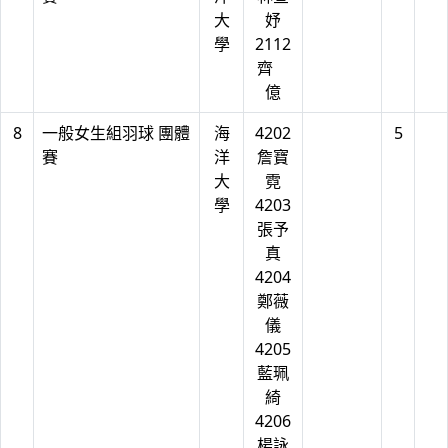
大
妤
學
2112
齊
億
8
一般女生組羽球 團體
海
4202
5
賽
洋
詹寶
大
霓
學
4203
張予
真
4204
鄭薇
儀
4205
藍珮
綺
4206
楊詠