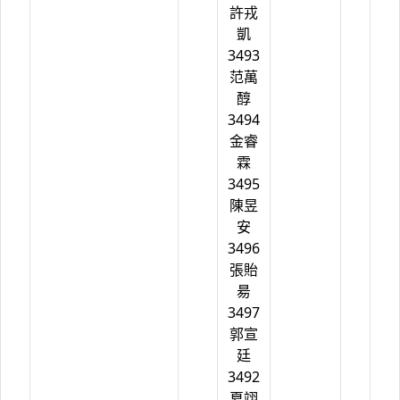
許戎
凱
3493
范萬
醇
3494
金睿
霖
3495
陳昱
安
3496
張貽
昜
3497
郭宣
廷
3492
夏翊