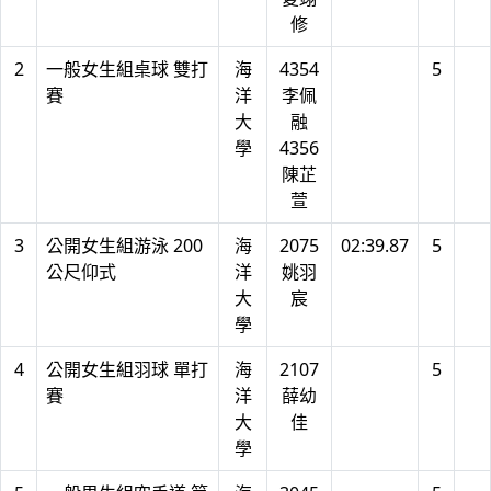
修
2
一般女生組桌球 雙打
海
4354
5
賽
洋
李佩
大
融
學
4356
陳芷
萱
3
公開女生組游泳 200
海
2075
02:39.87
5
公尺仰式
洋
姚羽
大
宸
學
4
公開女生組羽球 單打
海
2107
5
賽
洋
薛幼
大
佳
學