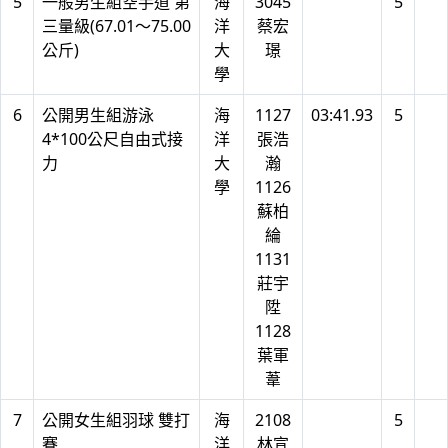
5
一般男生組空手道 第
海
3045
5
三量級(67.01～75.00
洋
蔡宏
公斤)
大
璟
學
6
公開男生組游泳
海
1127
03:41.93
5
4*100公尺自由式接
洋
張浩
力
大
瀚
學
1126
蘇柏
綸
1131
莊宇
陞
1128
葉軍
葦
7
公開女生組羽球 雙打
海
2108
5
賽
洋
林宣