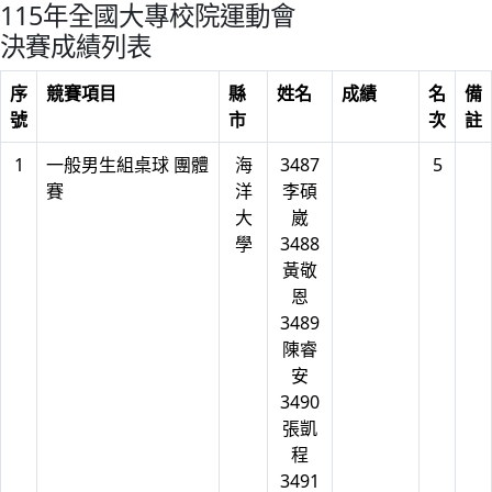
115年全國大專校院運動會
決賽成績列表
序
競賽項目
縣
姓名
成績
名
備
號
市
次
註
1
一般男生組桌球 團體
海
3487
5
賽
洋
李碩
大
崴
學
3488
黃敬
恩
3489
陳睿
安
3490
張凱
程
3491