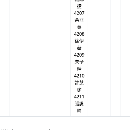
捷
4207
余亞
蓁
4208
徐伊
薇
4209
朱予
晴
4210
許芝
瑜
4211
張詠
晴