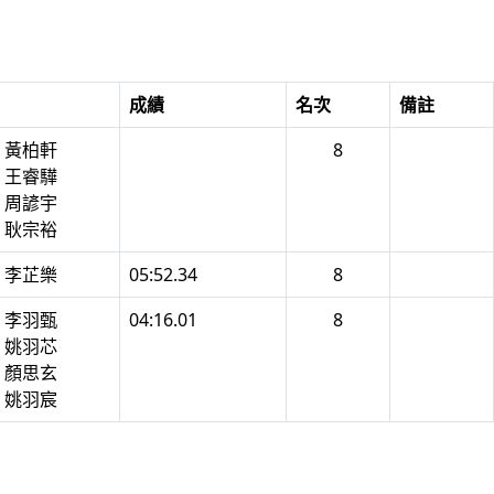
成績
名次
備註
2 黃柏軒
8
1 王睿驊
0 周諺宇
3 耿宗裕
6 李芷樂
05:52.34
8
1 李羽甄
04:16.01
8
4 姚羽芯
3 顏思玄
5 姚羽宸