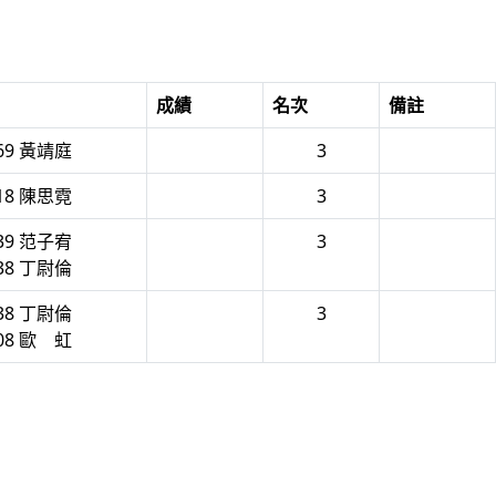
成績
名次
備註
69 黃靖庭
3
18 陳思霓
3
39 范子宥
3
38 丁尉倫
38 丁尉倫
3
08 歐 虹