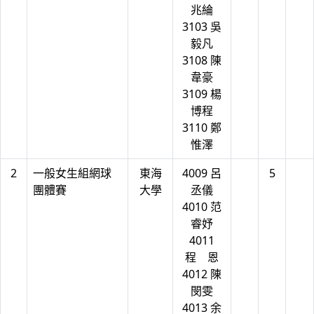
兆綸
3103 吳
毅凡
3108 陳
韋豪
3109 楊
博程
3110 鄭
惟澤
2
一般女生組網球
東海
4009 呂
5
團體賽
大學
丞儀
4010 范
睿妤
4011
程 恩
4012 陳
閔雯
4013 余