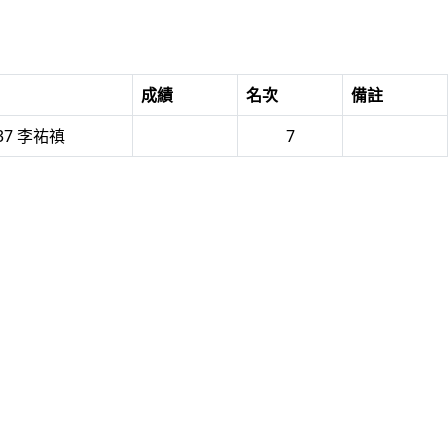
成績
名次
備註
37 李祐禛
7