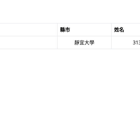
縣市
姓名
靜宜大學
31