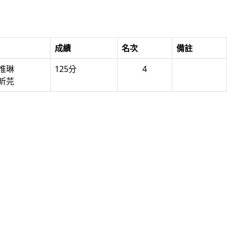
成績
名次
備註
王惟琳
125分
4
謝昕芫