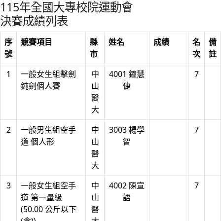
115年全國大專校院運動會
決賽成績列表
序
競賽項目
縣
姓名
成績
名
備
號
市
次
註
1
一般女生組擊劍
中
4001 鐘慧
7
鈍劍個人賽
山
倢
醫
大
2
一般男生組空手
中
3003 楊學
7
道 個人形
山
智
醫
大
3
一般女生組空手
中
4002 陳宣
7
道 第一量級
山
語
(50.00 公斤以下
醫