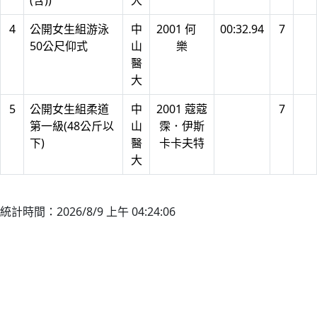
(含))
大
4
公開女生組游泳
中
2001 何
00:32.94
7
50公尺仰式
山
樂
醫
大
5
公開女生組柔道
中
2001 蔻蔻
7
第一級(48公斤以
山
霂．伊斯
下)
醫
卡卡夫特
大
統計時間：2026/8/9 上午 04:24:06