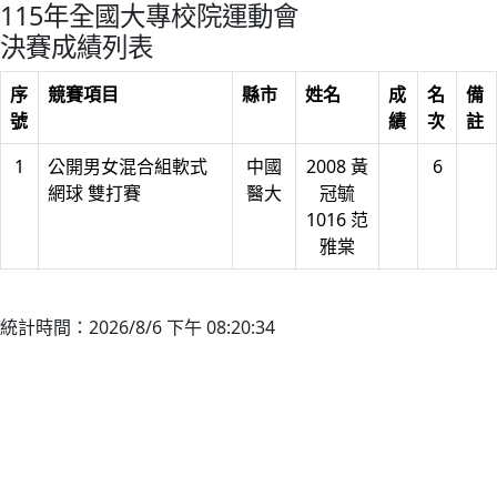
115年全國大專校院運動會
決賽成績列表
序
競賽項目
縣市
姓名
成
名
備
號
績
次
註
1
公開男女混合組軟式
中國
2008 黃
6
網球 雙打賽
醫大
冠毓
1016 范
雅棠
統計時間：2026/8/6 下午 08:20:34