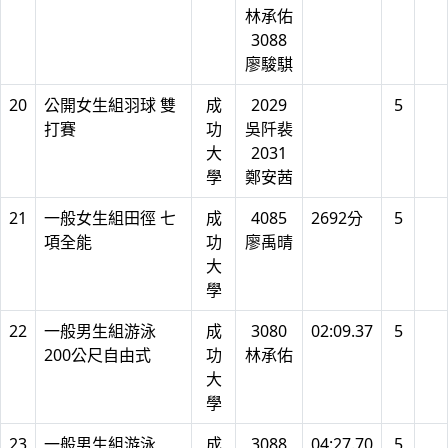
林承佑
3088
廖駿騏
20
公開女生組羽球 雙
成
2029
5
打賽
功
吳阡裴
大
2031
學
鄭安茜
21
一般女生組田徑 七
成
4085
2692分
5
項全能
功
廖禹晴
大
學
22
一般男生組游泳
成
3080
02:09.37
5
200公尺自由式
功
林承佑
大
學
23
一般男生組游泳
成
3088
04:27.70
5