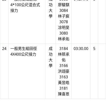
4*100公尺混合式
功
廖駿騏
接力
大
3084
學
林子宸
3078
凃明旻
3080
林承佑
24
一般男生組田徑
成
3184
03:30.00
5
4X400公尺接力
功
林蔡承
大
佑
學
3166
洪翊豪
3163
黃昱皓
3181
陳喜恩