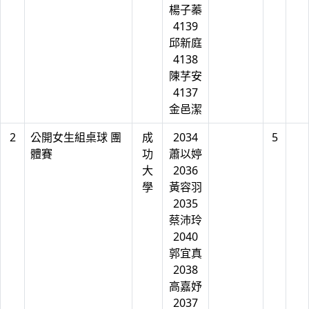
楊子蓁
4139
邱新庭
4138
陳芓安
4137
金邑潔
2
公開女生組桌球 團
成
2034
5
體賽
功
蕭以婷
大
2036
學
黃容羽
2035
蔡沛玲
2040
郭宜真
2038
高嘉妤
2037