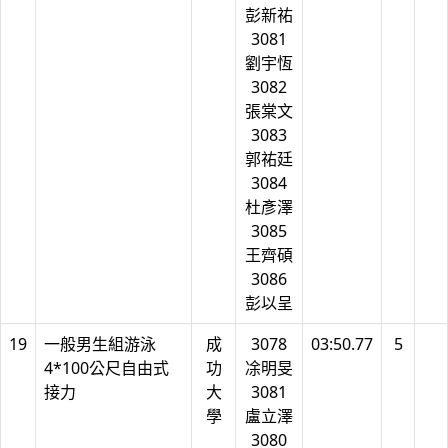
彭新祐
3081
劉宇恆
3082
張棠文
3083
郭祐廷
3084
杜彥澤
3085
王齊碩
3086
彭以呈
19
一般男生組游泳
成
3078
03:50.77
5
4*100公尺自由式
功
凃明旻
接力
大
3081
學
盧立澤
3080