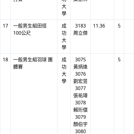
大
學
17
一般男生組田徑
成
3183
11.36
5
100公尺
功
周立傑
大
學
18
一般男生組羽球 團
成
3075
5
體賽
功
黃炳逢
大
3076
學
劉宏昱
3077
張祐瑋
3078
賴珩儇
3079
顏伯宇
3080