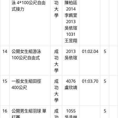
泳 4*100公尺自由
功
陳柏廷
式接力
大
2014
學
李姵萱
2013
吳依瑄
1031
王昱翔
14
公開女生組游泳
成
2013
01:02.04
5
100公尺自由式
功
吳依瑄
大
學
15
一般女生組田徑
成
4076
01:03.70
5
400公尺
功
盧欣靖
大
學
16
公開男生組羽球 單
成
1055
5
打賽
功
吳丞林