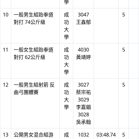
學
10
一般男生組跆拳道
成
3047
5
對打 74公斤級
功
王鑫郁
大
學
11
一般女生組跆拳道
成
4030
5
對打 62公斤級
功
黃靖婷
大
學
12
一般男生組射箭 反
成
3027
5
曲弓團體賽
功
蔡宗祐
大
3029
學
李嘉錩
3028
吳承翰
13
公開男女混合組游
成
1032
03:48.74
5