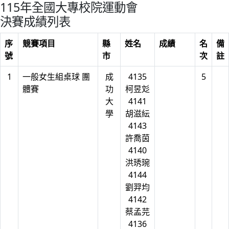
115年全國大專校院運動會
決賽成績列表
序
競賽項目
縣
姓名
成績
名
備
號
市
次
註
1
一般女生組桌球 團
成
4135
5
體賽
功
柯昱彣
大
4141
學
胡滋紜
4143
許喬茵
4140
洪琇琬
4144
劉羿均
4142
蔡孟芫
4136