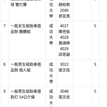
球 雙打賽
功
趙柏宥
大
2040
學
郭宜真
7
一般女生組跆拳道
成
4027
5
品勢 團體組
功
陳亮愉
大
4028
學
黃靖婷
4029
邱思穎
8
一般男生組跆拳道
成
3022
5
品勢 個人組
功
張文炫
大
學
9
一般男生組跆拳道
成
3048
5
對打 54公斤級
功
張文炫
大