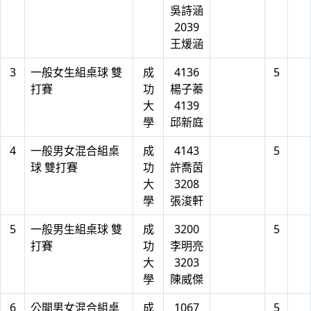
吳詩涵
2039
王煖涵
3
一般女生組桌球 雙
成
4136
5
打賽
功
楊子蓁
大
4139
學
邱新庭
4
一般男女混合組桌
成
4143
5
球 雙打賽
功
許喬茵
大
3208
學
張浚軒
5
一般男生組桌球 雙
成
3200
5
打賽
功
李明亮
大
3203
學
陳威傑
6
公開男女混合組桌
成
1067
5