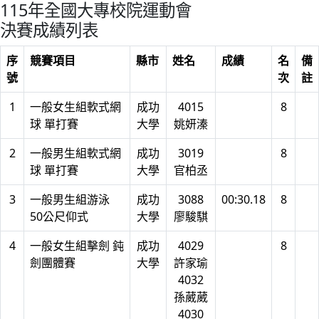
115年全國大專校院運動會
決賽成績列表
序
競賽項目
縣市
姓名
成績
名
備
號
次
註
1
一般女生組軟式網
成功
4015
8
球 單打賽
大學
姚妍溱
2
一般男生組軟式網
成功
3019
8
球 單打賽
大學
官柏丞
3
一般男生組游泳
成功
3088
00:30.18
8
50公尺仰式
大學
廖駿騏
4
一般女生組擊劍 鈍
成功
4029
8
劍團體賽
大學
許家瑜
4032
孫葳葳
4030