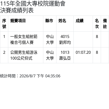
115年全國大專校院運動會
決賽成績列表
序
競賽項目
縣市
姓名
成績
名
備
號
次
註
1
一般女生組射箭
中山
4015
8
複合弓個人賽
大學
劉邦均
2
公開男生組游泳
中山
1013
01:07.20
8
100公尺仰式
大學
蕭弘亞
統計時間：2026/8/7 下午 04:35:06