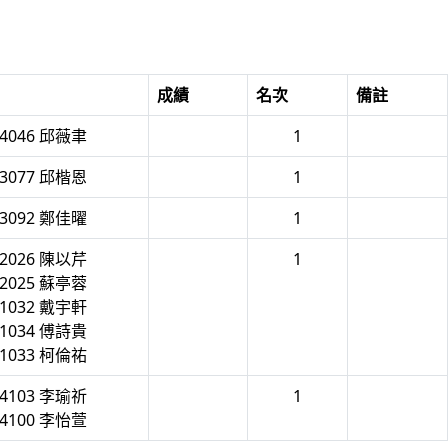
成績
名次
備註
4046 邱薇聿
1
3077 邱楷恩
1
3092 鄭佳曜
1
2026 陳以芹
1
2025 蘇亭蓉
1032 戴宇軒
1034 傅詩貴
1033 柯倫祐
4103 李瑜祈
1
4100 李怡萱