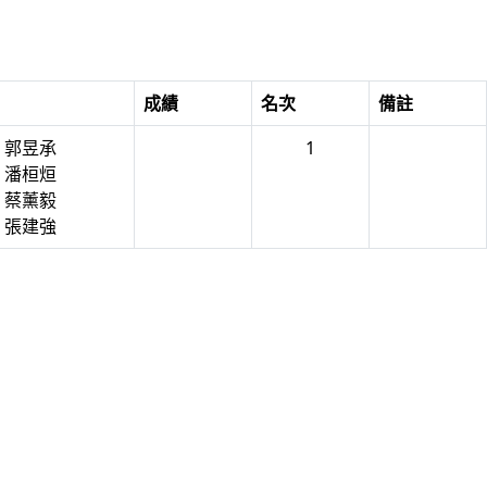
成績
名次
備註
7 郭昱承
1
6 潘桓烜
8 蔡薰毅
5 張建強