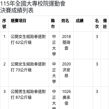
115年全國大專校院運動會
決賽成績列表
序
競賽項目
縣
姓名
成績
名
備
號
市
次
註
1
公開女生組跆拳道對
中
2018
3
打 62公斤級
正
簡琦
大
霏
學
2
公開女生組跆拳道對
中
2020
3
打 73公斤級
正
洪安
大
慈
學
3
公開男生組跆拳道對
中
1026
3
打 87公斤級
正
廣承
大
俊