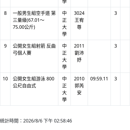
學
8
一般男生組空手道 第
中
3024
3
三量級(67.01～
正
王宥
75.00公斤)
大
尊
學
9
公開女生組射箭 反曲
中
2011
3
弓個人賽
正
劉沛
大
妤
學
10
公開女生組游泳 800
中
2010
09:59.11
3
公尺自由式
正
郭芮
大
安
學
統計時間：2026/8/6 下午 02:58:46