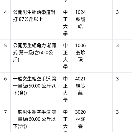
學
4
公開男生組跆拳道對
中
1024
3
打 87公斤以上
正
蘇詡
大
皓
學
5
公開男生組角力 希羅
中
1006
3
式 第一級(含60.0公
正
翁珍
斤)
大
璟
學
6
一般女生組空手道 第
中
4021
3
一量級(50.00 公斤以
正
楊芯
下(含))
大
蘊
學
7
一般男生組空手道 第
中
3020
3
一量級(60.00 公斤以
正
林彧
下(含))
大
睿