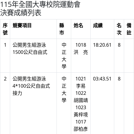
115年全國大專校院運動會
決賽成績列表
序
競賽項目
縣
姓名
成績
名
備
號
市
次
註
1
公開男生組游泳
中
1018
18:20.61
8
1500公尺自由式
正
洪 亮
大
學
2
公開男生組游泳
中
1021
03:43.51
8
4*100公尺自由式
正
李易
接力
大
1022
學
胡國靖
1023
黃梓境
1017
邵柏彥