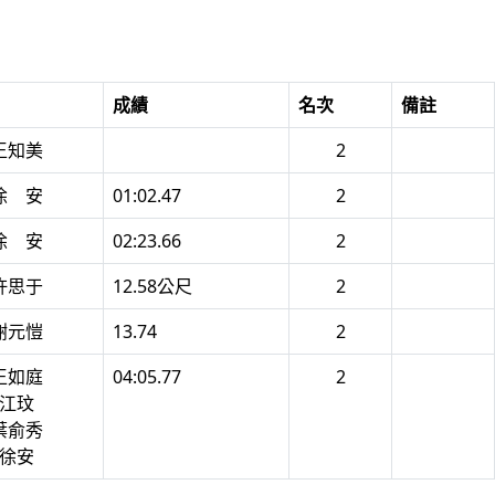
成績
名次
備註
 王知美
2
 徐 安
01:02.47
2
 徐 安
02:23.66
2
 許思于
12.58公尺
2
 謝元愷
13.74
2
 王如庭
04:05.77
2
 江玟
 葉俞秀
 徐安