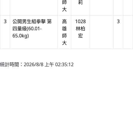
師
莉
大
3
公開男生組拳擊 第
高
1028
3
四量級(60.01-
雄
林柏
65.0kg)
師
宏
大
統計時間：2026/8/8 上午 02:35:12