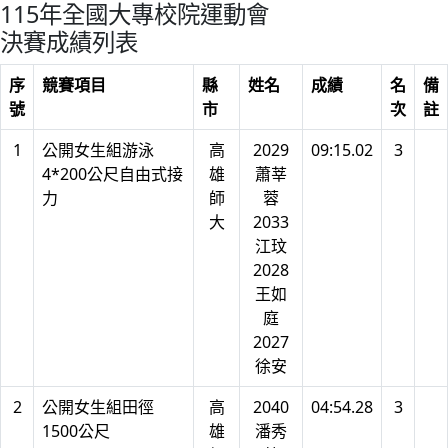
115年全國大專校院運動會
決賽成績列表
序
競賽項目
縣
姓名
成績
名
備
號
市
次
註
1
公開女生組游泳
高
2029
09:15.02
3
4*200公尺自由式接
雄
蕭莘
力
師
蓉
大
2033
江玟
2028
王如
庭
2027
徐安
2
公開女生組田徑
高
2040
04:54.28
3
1500公尺
雄
潘秀