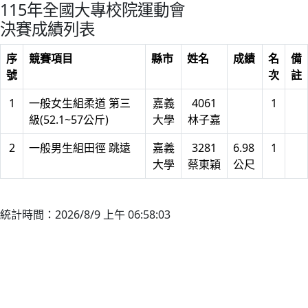
115年全國大專校院運動會
決賽成績列表
序
競賽項目
縣市
姓名
成績
名
備
號
次
註
1
一般女生組柔道 第三
嘉義
4061
1
級(52.1~57公斤)
大學
林子嘉
2
一般男生組田徑 跳遠
嘉義
3281
6.98
1
大學
蔡東穎
公尺
統計時間：2026/8/9 上午 06:58:03