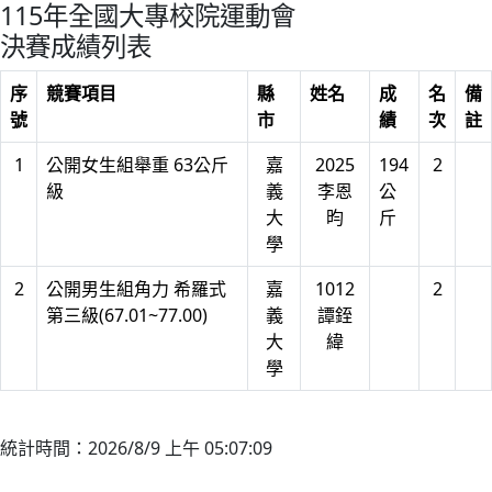
115年全國大專校院運動會
決賽成績列表
序
競賽項目
縣
姓名
成
名
備
號
市
績
次
註
1
公開女生組舉重 63公斤
嘉
2025
194
2
級
義
李恩
公
大
昀
斤
學
2
公開男生組角力 希羅式
嘉
1012
2
第三級(67.01~77.00)
義
譚銍
大
緯
學
統計時間：2026/8/9 上午 05:07:09