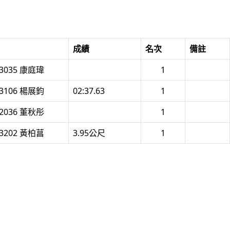
成績
名次
備註
3035 康庭瑋
1
3106 楊展鈞
02:37.63
1
2036 董秋彤
1
3202 黃柏菖
3.95公尺
1