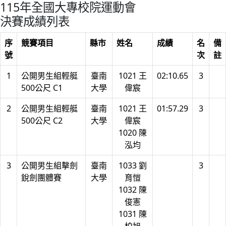
115年全國大專校院運動會
決賽成績列表
序
競賽項目
縣市
姓名
成績
名
備
號
次
註
1
公開男生組輕艇
臺南
1021 王
02:10.65
3
500公尺 C1
大學
偉宸
2
公開男生組輕艇
臺南
1021 王
01:57.29
3
500公尺 C2
大學
偉宸
1020 陳
泓均
3
公開男生組擊劍
臺南
1033 劉
3
銳劍團體賽
大學
育愷
1032 陳
俊憲
1031 陳