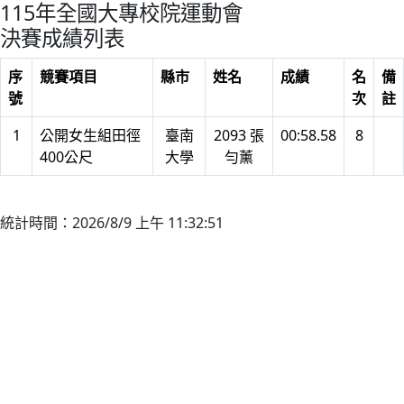
115年全國大專校院運動會
決賽成績列表
序
競賽項目
縣市
姓名
成績
名
備
號
次
註
1
公開女生組田徑
臺南
2093 張
00:58.58
8
400公尺
大學
勻薰
統計時間：2026/8/9 上午 11:32:51