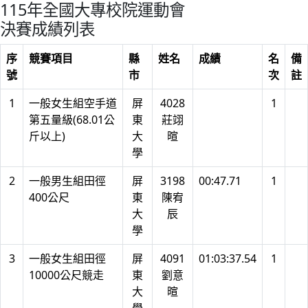
115年全國大專校院運動會
決賽成績列表
序
競賽項目
縣
姓名
成績
名
備
號
市
次
註
1
一般女生組空手道
屏
4028
1
第五量級(68.01公
東
莊翊
斤以上)
大
暄
學
2
一般男生組田徑
屏
3198
00:47.71
1
400公尺
東
陳宥
大
辰
學
3
一般女生組田徑
屏
4091
01:03:37.54
1
10000公尺競走
東
劉意
大
暄