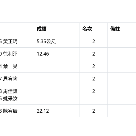
成績
名次
備註
55 黃正琦
5.35公尺
2
90 徐利泙
12.46
2
24 葉 昊
2
17 周宥均
2
18 周佳誼
2
15 姚采汝
98 陳宥辰
22.12
2