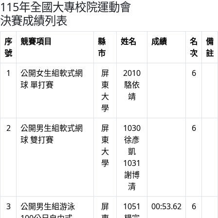
115年全國大專校院運動會
決賽成績列表
序
競賽項目
縣
姓名
成績
名
備
號
市
次
註
1
公開女生組軟式網
屏
2010
6
球 單打賽
東
駱依
大
靖
學
2
公開男生組軟式網
屏
1030
6
球 雙打賽
東
徐彥
大
凱
學
1031
謝博
清
3
公開男生組游泳
屏
1051
00:53.62
6