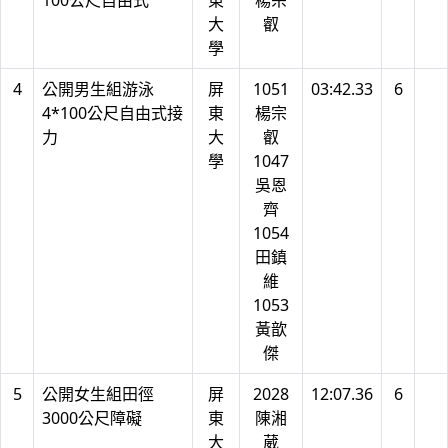
100公尺自由式
東
楊宗
大
叡
學
4
公開男生組游泳
屏
1051
03:42.33
6
4*100公尺自由式接
東
楊宗
力
大
叡
學
1047
吳恩
齊
1054
田鎮
維
1053
黃歆
傑
5
公開女生組田徑
屏
2028
12:07.36
6
3000公尺障礙
東
陳湘
大
葳