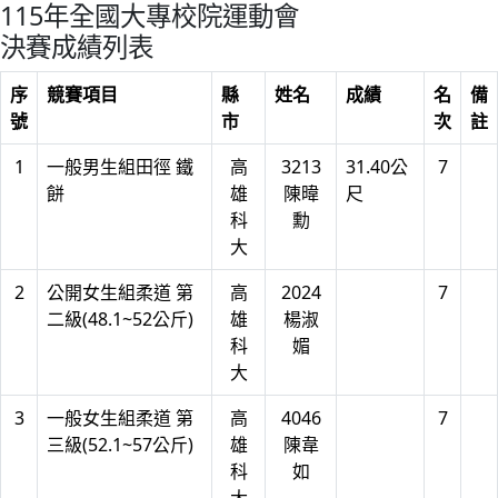
115年全國大專校院運動會
決賽成績列表
序
競賽項目
縣
姓名
成績
名
備
號
市
次
註
1
一般男生組田徑 鐵
高
3213
31.40公
7
餅
雄
陳暐
尺
科
勳
大
2
公開女生組柔道 第
高
2024
7
二級(48.1~52公斤)
雄
楊淑
科
媚
大
3
一般女生組柔道 第
高
4046
7
三級(52.1~57公斤)
雄
陳韋
科
如