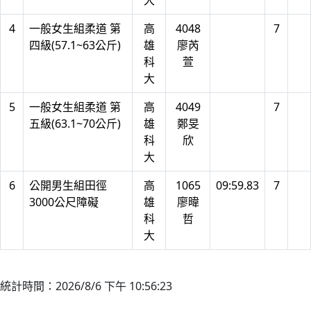
大
4
一般女生組柔道 第
高
4048
7
四級(57.1~63公斤)
雄
廖芮
科
萱
大
5
一般女生組柔道 第
高
4049
7
五級(63.1~70公斤)
雄
鄭旻
科
欣
大
6
公開男生組田徑
高
1065
09:59.83
7
3000公尺障礙
雄
廖暐
科
哲
大
統計時間：2026/8/6 下午 10:56:23