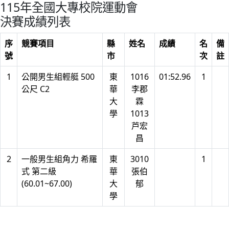
115年全國大專校院運動會
決賽成績列表
序
競賽項目
縣
姓名
成績
名
備
號
市
次
註
1
公開男生組輕艇 500
東
1016
01:52.96
1
公尺 C2
華
李郡
大
霖
學
1013
芦宏
昌
2
一般男生組角力 希羅
東
3010
1
式 第二級
華
張伯
(60.01~67.00)
大
郁
學