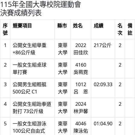
115年全國大專校院運動會
決賽成績列表
序
競賽項目
縣市
姓名
成績
名
備
號
次
註
1
公開女生組舉重
東華
2022
217公斤
2
+86公斤級
大學
田佳欣
2
一般女生組桌球
東華
4160
2
單打賽
大學
吳珮霓
3
公開男生組輕艇
東華
1012
02:09.33
2
500公尺 C1
大學
呂 恩
4
公開女生組跆拳道
東華
2024
2
對打 73公斤級
大學
林尹馨
5
一般女生組游泳
東華
4046
01:04.90
2
100公尺自由式
大學
陳泳佑