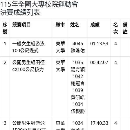
115年全國大專校院運動會
決賽成績列表
序
競賽項目
縣市
姓名
成績
名
備
號
次
註
1
一般女生組游泳
東華
4046
01:13.53
4
100公尺蝶式
大學
陳泳佑
2
公開男生組田徑
東華
1035
00:42.07
4
4X100公尺接力
大學
湯奇穎
1042
謝冠言
1039
黃研皓
1034
伍毅勝
3
公開男生組游泳
東華
1034
17:40.33
4