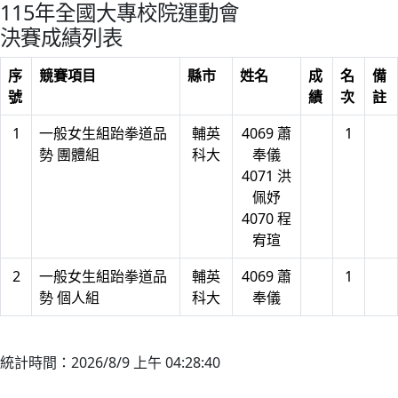
115年全國大專校院運動會
決賽成績列表
序
競賽項目
縣市
姓名
成
名
備
號
績
次
註
1
一般女生組跆拳道品
輔英
4069 蕭
1
勢 團體組
科大
奉儀
4071 洪
佩妤
4070 程
宥瑄
2
一般女生組跆拳道品
輔英
4069 蕭
1
勢 個人組
科大
奉儀
統計時間：2026/8/9 上午 04:28:40