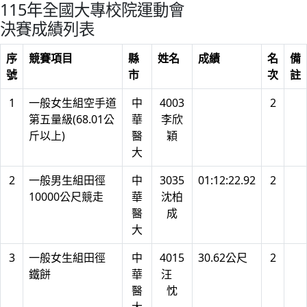
115年全國大專校院運動會
決賽成績列表
序
競賽項目
縣
姓名
成績
名
備
號
市
次
註
1
一般女生組空手道
中
4003
2
第五量級(68.01公
華
李欣
斤以上)
醫
穎
大
2
一般男生組田徑
中
3035
01:12:22.92
2
10000公尺競走
華
沈柏
醫
成
大
3
一般女生組田徑
中
4015
30.62公尺
2
鐵餅
華
汪
醫
忱