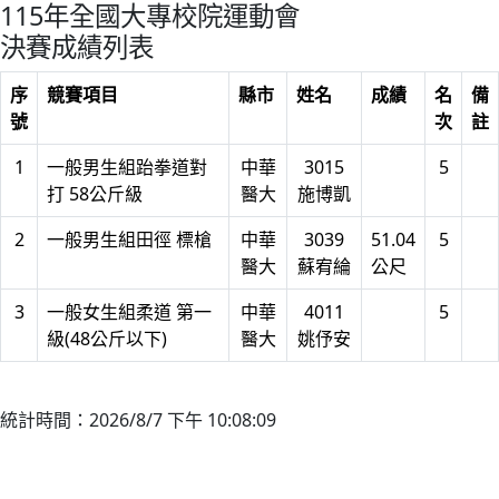
115年全國大專校院運動會
決賽成績列表
序
競賽項目
縣市
姓名
成績
名
備
號
次
註
1
一般男生組跆拳道對
中華
3015
5
打 58公斤級
醫大
施博凱
2
一般男生組田徑 標槍
中華
3039
51.04
5
醫大
蘇宥綸
公尺
3
一般女生組柔道 第一
中華
4011
5
級(48公斤以下)
醫大
姚伃安
統計時間：2026/8/7 下午 10:08:09