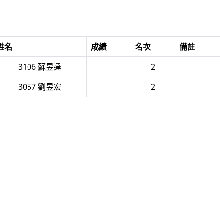
姓名
成績
名次
備註
3106 蘇昱達
2
3057 劉昱宏
2