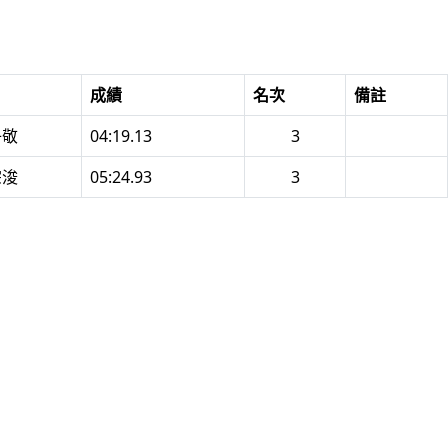
成績
名次
備註
子敬
04:19.13
3
宗浚
05:24.93
3