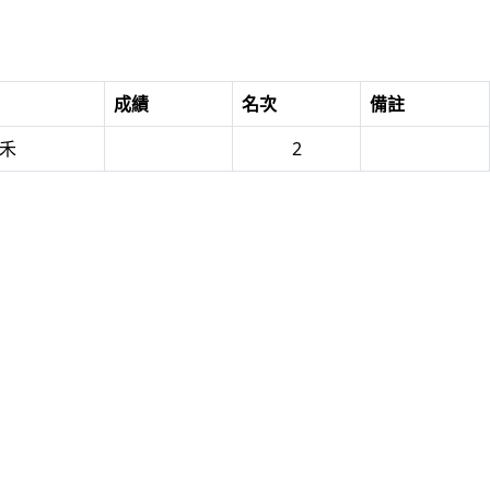
成績
名次
備註
羽禾
2